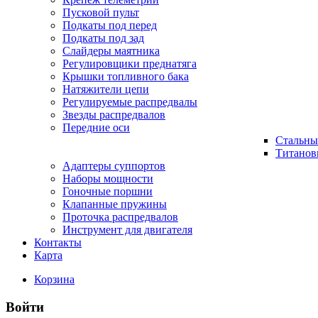
Пусковой пульт
Подкаты под перед
Подкаты под зад
Слайдеры маятника
Регулировщики преднатяга
Крышки топливного бака
Натяжители цепи
Регулируемые распредвалы
Звезды распредвалов
Передние оси
Стальны
Титанов
Адаптеры суппортов
Наборы мощности
Гоночные поршни
Клапанные пружины
Проточка распредвалов
Инструмент для двигателя
Контакты
Карта
Корзина
Войти