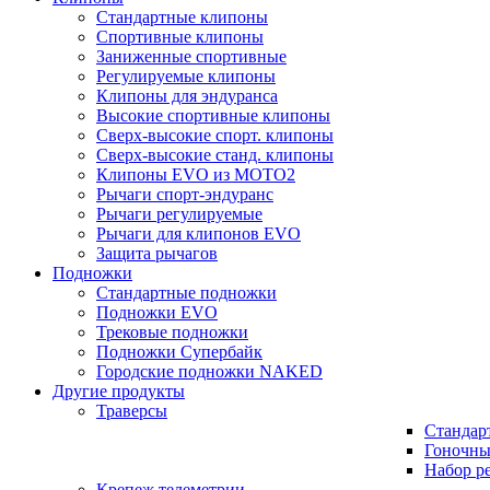
Стандартные клипоны
Спортивные клипоны
Заниженные спортивные
Регулируемые клипоны
Клипоны для эндуранса
Высокие спортивные клипоны
Сверх-высокие спорт. клипоны
Сверх-высокие станд. клипоны
Клипоны EVO из MOTO2
Рычаги спорт-эндуранс
Рычаги регулируемые
Рычаги для клипонов EVO
Защита рычагов
Подножки
Стандартные подножки
Подножки EVO
Трековые подножки
Подножки Супербайк
Городские подножки NAKED
Другие продукты
Траверсы
Стандар
Гоночны
Набор р
Крепеж телеметрии