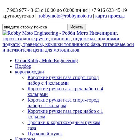
+7 903 977-43-63 с 10:00 до 00:00 пн-вс | +7 916 623-45-19
круглосуточно |
robbymoto@robbymoto.ru
|
карта проезда
О нас
Robby Moto Engineering
Подбор
короткоходки
Короткие ручки газа спорт-город
набор с 4 кольцами
Короткие ручки газа трек набор с 4
кольцами
Короткие ручки газа спорт-город
набор с 1 кольцом
Короткие ручки газа трек набор с 1
кольцом
Тросики к короткоходным ручкам
газа
Пусковый пульт
Клипоны